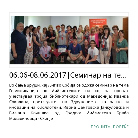
06.06-08.06.2017|Семинар на тема Гејмификација во библиотеките
Во бања Врујци, кај Љиг во Србија се одржа семинар на тема
Гејмификација во библиотеките на кој за првпат
учествуваа тројца библиотекари од Македонија: Иванка
Соколова, претседател на Здружението за развој и
иновации на библиотеки, Ивона Џамтовска Јанкуловска и
Биљана Кочишка од Градска библиотека Браќа
Миладиновци - Скопје
ПРОЧИТАЈ ПОВЕЌЕ