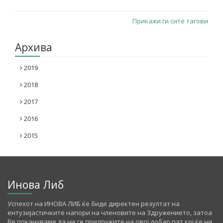
Прикажи ги сите тагови
Архива
2019
2018
2017
2016
2015
Инова Либ
Успехот на ИНОВА ЛИБ ќе биде директен резултат на
ентузијастичките напори на членовите на Здружението, затоа
Ве покануваме да ни се придружите на овој добар пат кој ќе ни