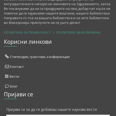
ентузијастичките напори на членовите на Здружението, затоа
Ве покануваме да ни се придружите на овој добар пат кој ќе ни
помогне да ги зајакнеме нашите вештини, нашите библиотеки.
Направете го тоа за вашата библиотека и за сите библиотеки
во Македонија: приклучете ни се уште денес!
ПОЛИТИКА ЗА ПРИВАТНОСТ
I
ПОЛИТИКА ЗА КОЛАЧИЊА
Корисни линкови
Стипендии, грантови, конференции
Контакт
Вести
Блог
Пријави се
Пријави се за да ги добиваш нашите најнови вести