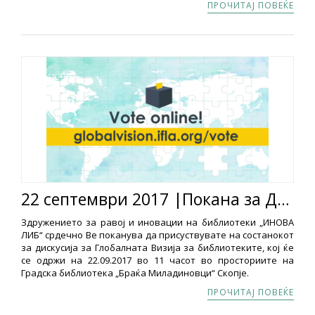
ПРОЧИТАЈ ПОВЕЌЕ
22 септември 2017 |Покана за Дискусија за Глобалната визија на библиотеките
Здружението за равој и иновации на библиотеки „ИНОВА
ЛИБ“ срдечно Ве поканува да присуствувате на состанокот
за дискусија за Глобалната Визија за библиотеките, кој ќе
се одржи на 22.09.2017 во 11 часот во просториите на
Градска библиотека „Браќа Миладиновци“ Скопје.
ПРОЧИТАЈ ПОВЕЌЕ