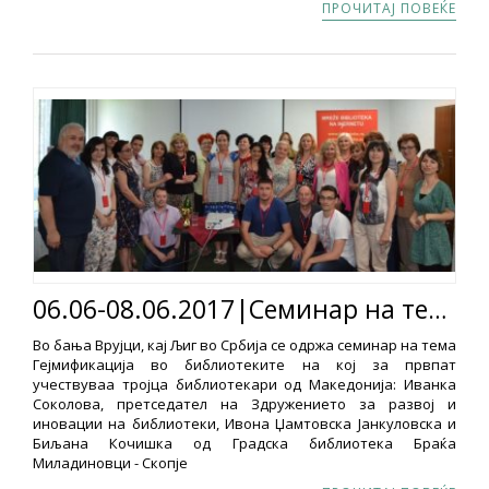
ПРОЧИТАЈ ПОВЕЌЕ
06.06-08.06.2017|Семинар на тема Гејмификација во библиотеките
Во бања Врујци, кај Љиг во Србија се одржа семинар на тема
Гејмификација во библиотеките на кој за првпат
учествуваа тројца библиотекари од Македонија: Иванка
Соколова, претседател на Здружението за развој и
иновации на библиотеки, Ивона Џамтовска Јанкуловска и
Биљана Кочишка од Градска библиотека Браќа
Миладиновци - Скопје