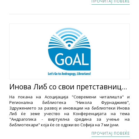
ПРОЧИТАЈ ПОВЕЌЕ
Инова Либ со свои претставници ќе учествува на Конференцијата на тема "Андрагогика - виртуелна средина за учење на библиотекари"
На покана на Асоцијација "Современи читалишта" и
Регионална библиотека "Никола Фурнаджиев",
Здружението за развој и иновации на библиотеки Инова
Либ ќе земе учество на Конференцијата на тема
"Андрагогика - виртуелна средина за учење на
библиотекари" која ќе се одржи во Софија на 7 ми јуни.
ПРОЧИТАЈ ПОВЕЌЕ