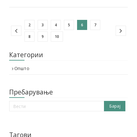
2
3
4
5
6
7
8
9
10
Категории
Општо
Пребарување
Тагови