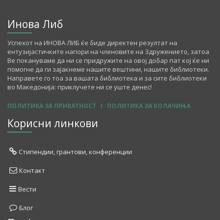
Инова Либ
Успехот на ИНОВА ЛИБ ќе биде директен резултат на
ентузијастичките напори на членовите на Здружението, затоа
Ве покануваме да ни се придружите на овој добар пат кој ќе ни
помогне да ги зајакнеме нашите вештини, нашите библиотеки.
Направете го тоа за вашата библиотека и за сите библиотеки
во Македонија: приклучете ни се уште денес!
ПОЛИТИКА ЗА ПРИВАТНОСТ
I
ПОЛИТИКА ЗА КОЛАЧИЊА
Корисни линкови
Стипендии, грантови, конференции
Контакт
Вести
Блог