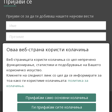
Пријави се
Пријави се за да ги добиваш нашите најнови вести
Оваа веб-страна користи колачиња
Ние ја почитуваме Вашата приватност
Веб-страницата користи колачиња со цел непречено
функционирање, статистики и подобрување на Вашето
корисничко искуство.
Innova Lib is funded by the EIFL PLIP Programe. Official starting
Кликнете на следниот линк со цел да се информирате за
date: 15. December 2013
тоа како ги користиме колачињата:
политика за
колачиња
.
Прифаќам само основни колачиња
Авторски права © 2016 Инова Либ
Ги прифаќам сите колачиња
Веб-сајт изработен со Вебстриан